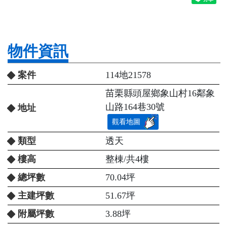
物件資訊
案件
114地21578
苗栗縣頭屋鄉象山村16鄰象
山路164巷30號
地址
觀看地圖
類型
透天
樓高
整棟/共4樓
總坪數
70.04坪
主建坪數
51.67坪
附屬坪數
3.88坪