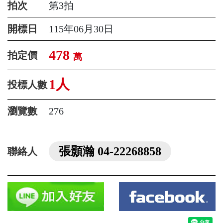
拍次
第3拍
開標日
115年06月30日
478
拍定價
萬
1人
投標人數
瀏覽數
276
張顥瀚 04-22268858
聯絡人