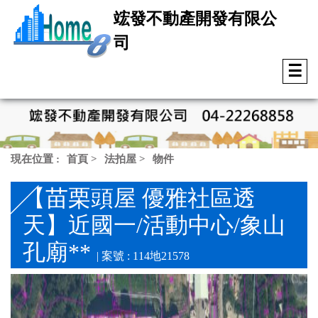
竤發不動產開發有限公
司
☰
現在位置 :
首頁
>
法拍屋
>
物件
【苗栗頭屋 優雅社區透
天】近國一/活動中心/象山
孔廟**
| 案號 : 114地21578