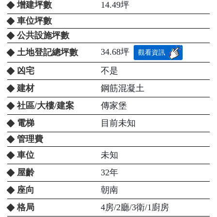
增建坪數
14.49坪
車位坪數
公共設施坪數
34.68坪
土地登記總坪數
觀看資訊
凶宅
不是
建材
鋼筋混凝土
社區/大樓/建案
傳家堡
電梯
目前未知
管理費
車位
未知
屋齡
32年
座向
朝南
格局
4房/2廳/3衛/1廚房