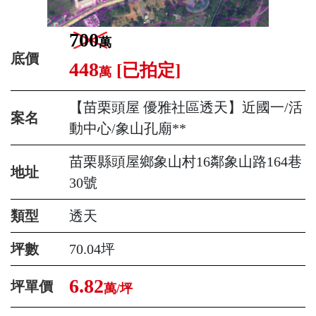
700
萬
底價
448
[已拍定]
萬
【苗栗頭屋 優雅社區透天】近國一/活
案名
動中心/象山孔廟**
苗栗縣頭屋鄉象山村16鄰象山路164巷
地址
30號
類型
透天
坪數
70.04坪
6.82
坪單價
萬/坪