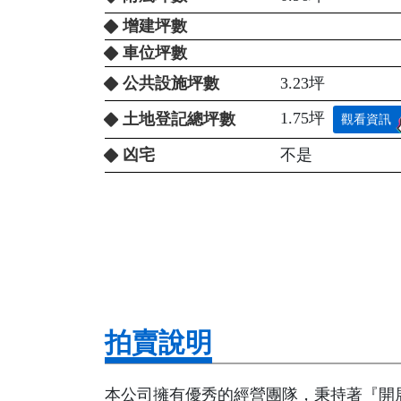
增建坪數
車位坪數
公共設施坪數
3.23坪
1.75坪
土地登記總坪數
觀看資訊
凶宅
不是
拍賣說明
本公司擁有優秀的經營團隊，秉持著『開