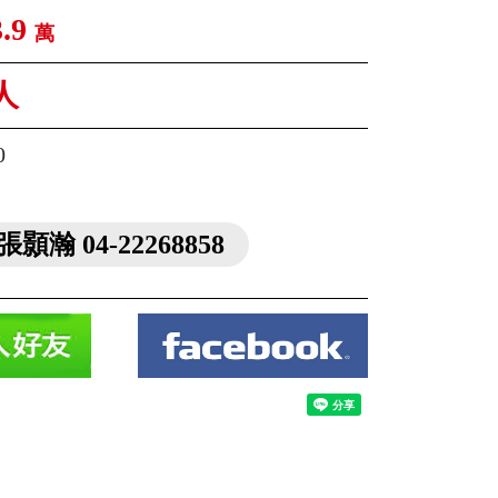
3.9
萬
人
0
張顥瀚 04-22268858