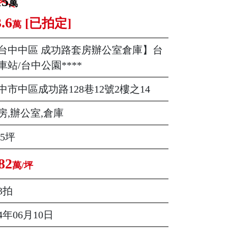
15
萬
.6
[已拍定]
萬
台中中區 成功路套房辦公室倉庫】台
車站/台中公園****
中市中區成功路128巷12號2樓之14
房,辦公室,倉庫
45坪
82
萬/坪
3拍
14年06月10日