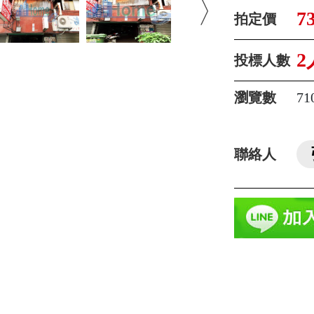
7
拍定價
2
投標人數
瀏覽數
71
聯絡人