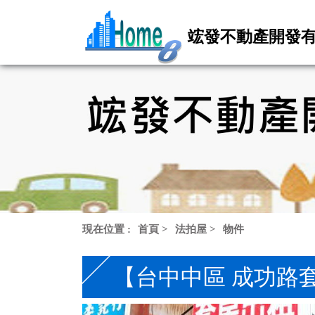
竤發不動產開發
現在位置 :
首頁
>
法拍屋
>
物件
【台中中區 成功路套