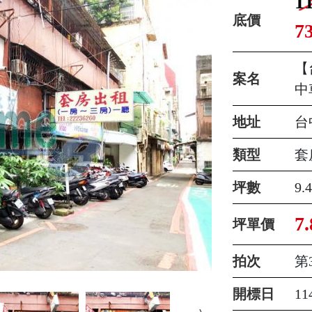
1
底價
73
【
案名
中
地址
台
類型
套
坪數
9.
7.
坪單價
拍次
第
開標日
1