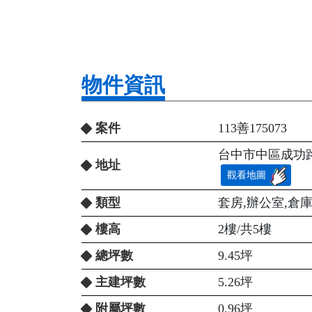
物件資訊
案件
113善175073
台中市中區成功路1
地址
觀看地圖
類型
套房,辦公室,倉
樓高
2樓/共5樓
總坪數
9.45坪
主建坪數
5.26坪
附屬坪數
0.96坪