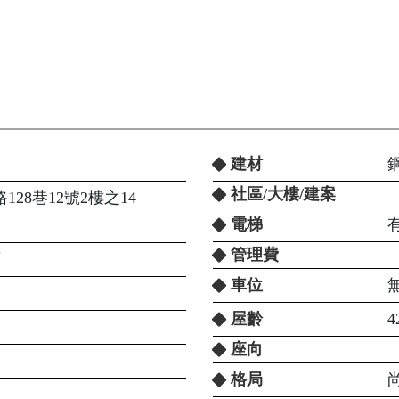
建材
社區/大樓/建案
28巷12號2樓之14
電梯
管理費
庫
車位
屋齡
4
座向
格局