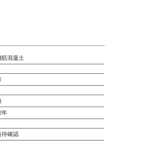
鋼筋混凝土
有
無
2年
尚待確認