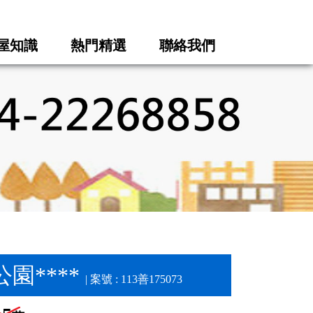
屋知識
熱門精選
聯絡我們
園****
| 案號 : 113善175073