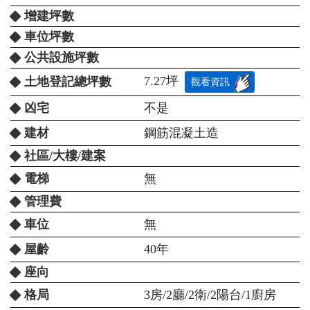
增建坪數
車位坪數
公共設施坪數
7.27坪
土地登記總坪數
觀看資訊
凶宅
不是
建材
鋼筋混凝土造
社區/大樓/建案
電梯
無
管理費
車位
無
屋齡
40年
座向
格局
3房/2廳/2衛/2陽台/1廚房