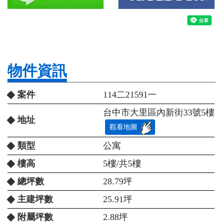
物件資訊
案件
114二21591一
台中市大里區內新街33號5樓
地址
觀看地圖
類型
公寓
樓高
5樓/共5樓
總坪數
28.79坪
主建坪數
25.91坪
附屬坪數
2.88坪