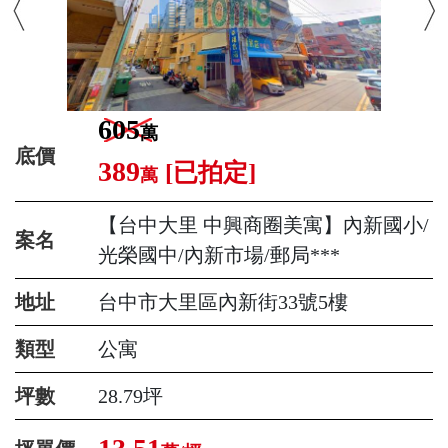
605
萬
底價
389
[已拍定]
萬
【台中大里 中興商圈美寓】內新國小/
案名
光榮國中/內新市場/郵局***
地址
台中市大里區內新街33號5樓
類型
公寓
坪數
28.79坪