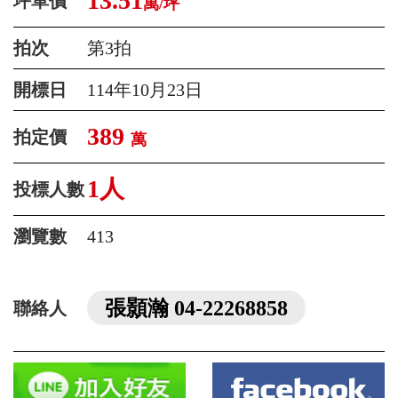
13.51
坪單價
萬/坪
拍次
第3拍
開標日
114年10月23日
389
拍定價
萬
1人
投標人數
瀏覽數
413
張顥瀚 04-22268858
聯絡人