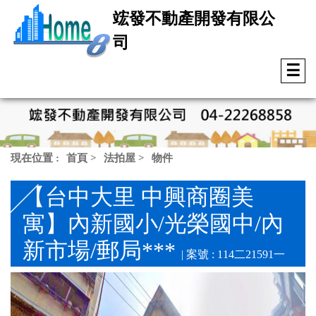
竤發不動產開發有限公
司
☰
現在位置 :
首頁
>
法拍屋
>
物件
【台中大里 中興商圈美
寓】內新國小/光榮國中/內
新市場/郵局***
| 案號 : 114二21591一