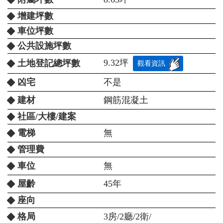
增建坪數
車位坪數
公共設施坪數
9.32坪
土地登記總坪數
觀看資訊
凶宅
不是
建材
鋼筋混凝土
社區/大樓/建案
電梯
無
管理費
車位
無
屋齡
45年
座向
格局
3房/2廳/2衛/