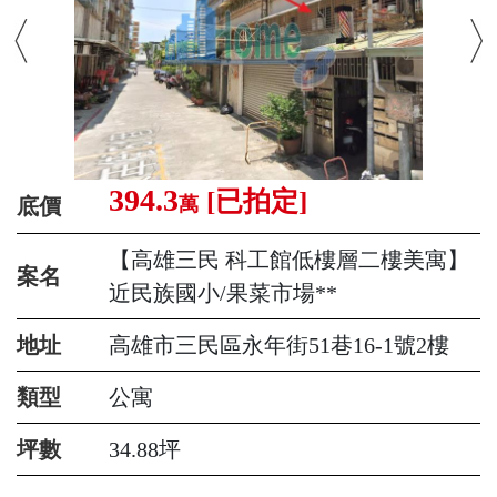
394.3
[已拍定]
萬
底價
【高雄三民 科工館低樓層二樓美寓】
案名
近民族國小/果菜市場**
地址
高雄市三民區永年街51巷16-1號2樓
類型
公寓
坪數
34.88坪