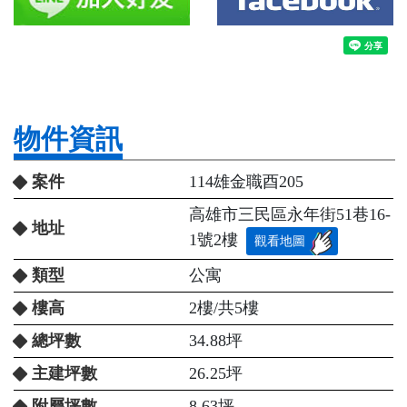
物件資訊
案件
114雄金職酉205
高雄市三民區永年街51巷16-
地址
1號2樓
觀看地圖
類型
公寓
樓高
2樓/共5樓
總坪數
34.88坪
主建坪數
26.25坪
附屬坪數
8.63坪