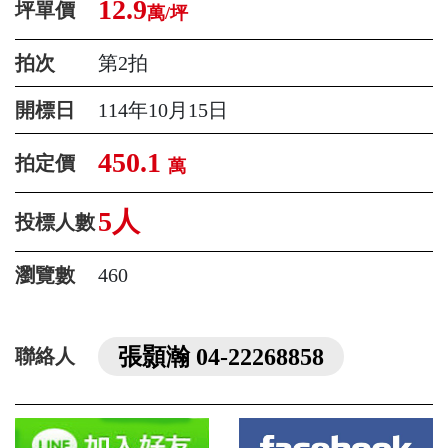
12.9
坪單價
萬/坪
拍次
第2拍
開標日
114年10月15日
450.1
拍定價
萬
5人
投標人數
瀏覽數
460
張顥瀚 04-22268858
聯絡人