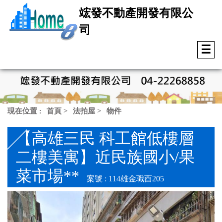
竤發不動產開發有限公
司
☰
現在位置 :
首頁
>
法拍屋
>
物件
【高雄三民 科工館低樓層
二樓美寓】近民族國小/果
菜市場**
| 案號 : 114雄金職酉205