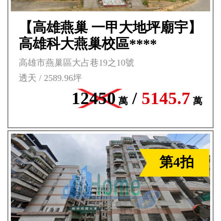
【高雄燕巢 一甲大地坪廟宇】
高雄科大燕巢校區****
高雄市燕巢區大占巷19之10號
透天 / 2589.96坪
12450
/
5145.7
萬
萬
第4拍