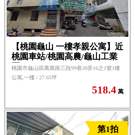
【桃園龜山 一樓孝親公寓】近
桃園車站/桃園高農/龜山工業
區***
桃園市龜山區萬壽路三段99巷20弄16之1號1樓
公寓,一樓 / 27.65坪
518.4
萬
第1拍