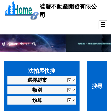
竤發不動產開發有限公
司
☰
法拍屋快搜
搜尋