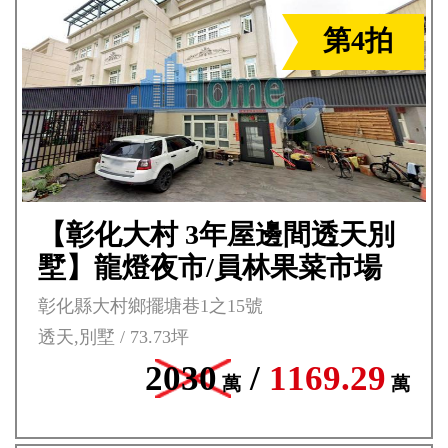
第4拍
【彰化大村 3年屋邊間透天別
墅】龍燈夜市/員林果菜市場
***
彰化縣大村鄉擺塘巷1之15號
透天,別墅 / 73.73坪
2030
/
1169.29
萬
萬