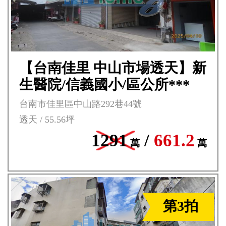
【台南佳里 中山市場透天】新
生醫院/信義國小/區公所***
台南市佳里區中山路292巷44號
透天 / 55.56坪
1291
/
661.2
萬
萬
第3拍