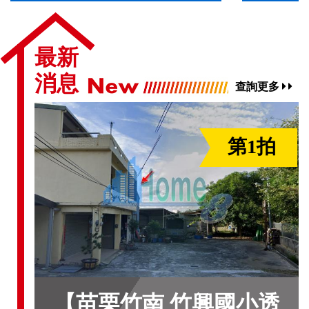
最新
消息
查詢更多
第1拍
【苗栗竹南 竹興國小透