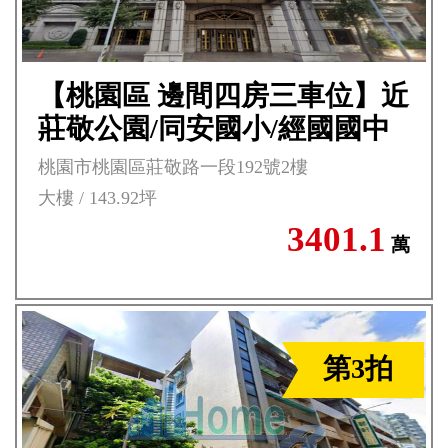
【桃園區 邊間四房三車位】近
莊敬公園/同安國小/經國國中
***
桃園市桃園區莊敬路一段192號2樓
大樓 / 143.92坪
3401.1
萬
第3拍