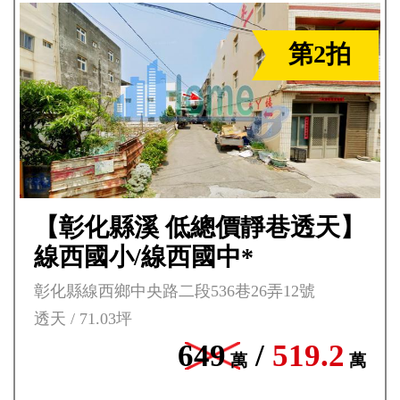
第2拍
【彰化縣溪 低總價靜巷透天】
線西國小/線西國中*
彰化縣線西鄉中央路二段536巷26弄12號
透天 / 71.03坪
649
/
519.2
萬
萬