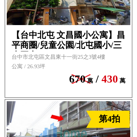
【台中北屯 文昌國小公寓】昌
平商圈/兒童公園/北屯國小/三
光國中***
台中市北屯區文昌東十一街25之3號4樓
公寓 / 26.93坪
670
/
430
萬
萬
第4拍