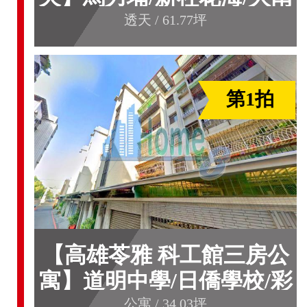
國小
透天 / 61.77坪
第1拍
【高雄苓雅 科工館三房公
寓】道明中學/日僑學校/彩
虹公園
公寓 / 34.03坪