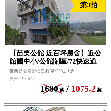
第3拍
【苗栗公館 近百坪農舍】近公
館國中小/公館鬧區/72快速道
路***
苗栗縣公館鄉福星村6鄰208之1號
農舍 / 98.87坪
1680
/
1075.2
萬
萬