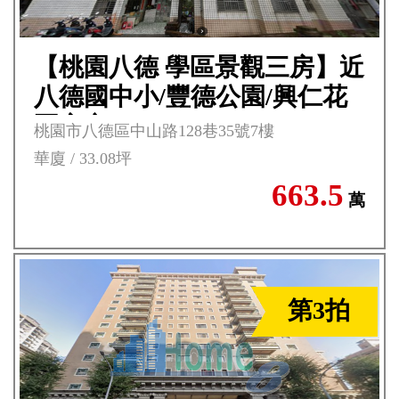
【桃園八德 學區景觀三房】近
八德國中小/豐德公園/興仁花
園夜市****
桃園市八德區中山路128巷35號7樓
華廈 / 33.08坪
663.5
萬
第3拍