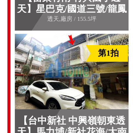
天】星巴克/國道三號/龍鳳
漁港***
透天,廠房 / 155.5坪
第1拍
【台中新社 中興嶺朝東透
天】馬力埔/新社花海/大南