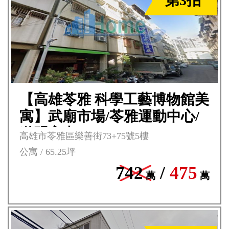
第3拍
【高雄苓雅 科學工藝博物館美
寓】武廟市場/苓雅運動中心/
道明高中**
高雄市苓雅區樂善街73+75號5樓
公寓 / 65.25坪
742
/
475
萬
萬