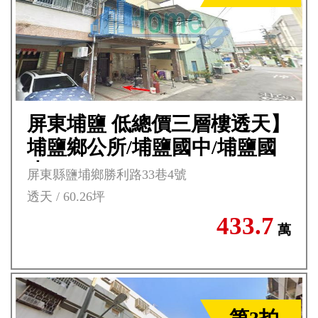
屏東埔鹽 低總價三層樓透天】
埔鹽鄉公所/埔鹽國中/埔鹽國
小*
屏東縣鹽埔鄉勝利路33巷4號
透天 / 60.26坪
433.7
萬