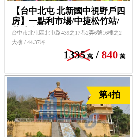
【台中北屯 北新國中視野戶四
房】一點利市場/中捷松竹站/
舊社公園***
台中市北屯區北屯路439之17巷2弄6號16樓之2
大樓 / 44.37坪
1335
/
840
萬
萬
第4拍