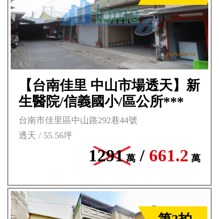
【台南佳里 中山市場透天】新
生醫院/信義國小/區公所***
台南市佳里區中山路292巷44號
透天 / 55.56坪
1291
/
661.2
萬
萬