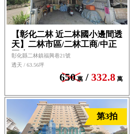
【彰化二林 近二林國小邊間透
天】二林市區/二林工商/中正
國小**
彰化縣二林鎮福興巷21號
透天 / 63.56坪
650
/
332.8
萬
萬
第3拍