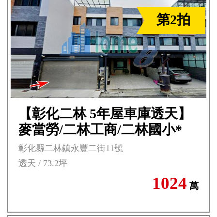
第2拍
【彰化二林 5年屋車庫透天】
麥當勞/二林工商/二林國小*
彰化縣二林鎮永豐二街11號
透天 / 73.2坪
1024
萬