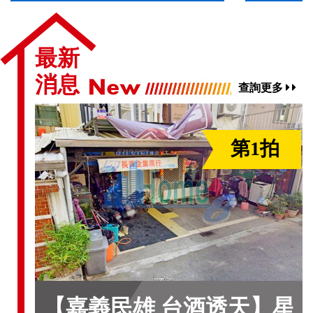
最新
消息
查詢更多
第1拍
【嘉義民雄 台酒透天】星