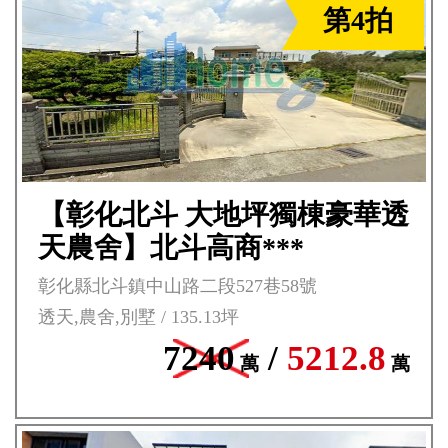
第4拍
【彰化北斗 大地坪獨棟豪華透
天農舍】北斗高商***
彰化縣北斗鎮中山路二段527巷58號
透天,農舍,別墅 / 135.13坪
7240
/
5212.8
萬
萬