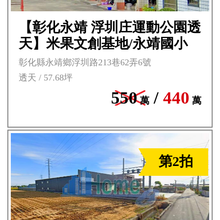
【彰化永靖 浮圳庄運動公園透
天】米果文創基地/永靖國小
**
彰化縣永靖鄉浮圳路213巷62弄6號
透天 / 57.68坪
550
/
440
萬
萬
第2拍