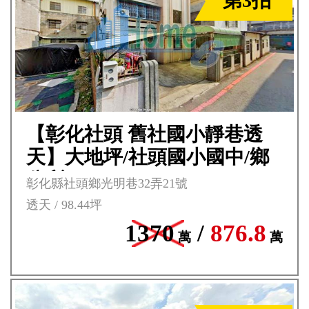
第3拍
【彰化社頭 舊社國小靜巷透
天】大地坪/社頭國小國中/鄉
公所***
彰化縣社頭鄉光明巷32弄21號
透天 / 98.44坪
1370
/
876.8
萬
萬