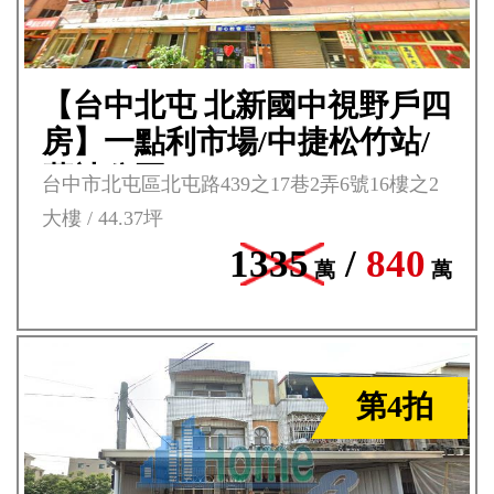
【台中北屯 北新國中視野戶四
房】一點利市場/中捷松竹站/
舊社公園***
台中市北屯區北屯路439之17巷2弄6號16樓之2
大樓 / 44.37坪
1335
/
840
萬
萬
第4拍