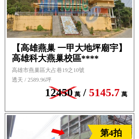
【高雄燕巢 一甲大地坪廟宇】
高雄科大燕巢校區****
高雄市燕巢區大占巷19之10號
透天 / 2589.96坪
12450
/
5145.7
萬
萬
第4拍