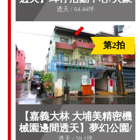
彩繪村/埤頭派出所**
透天 / 64.44坪
第2拍
【嘉義大林 大埔美精密機
械園邊間透天】夢幻公園/
南華大學**
透天 / 59.1坪