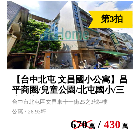
第3拍
【台中北屯 文昌國小公寓】昌
平商圈/兒童公園/北屯國小/三
光國中***
台中市北屯區文昌東十一街25之3號4樓
公寓 / 26.93坪
670
/
430
萬
萬