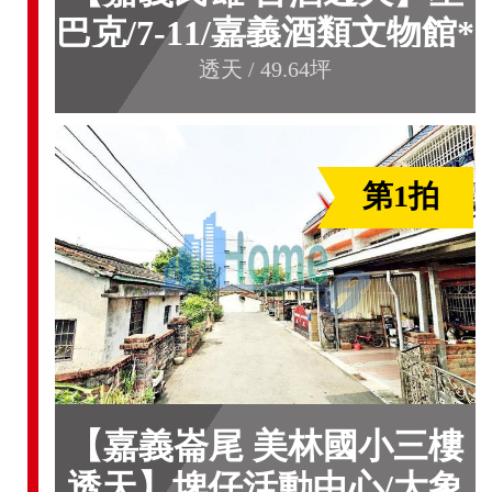
巴克/7-11/嘉義酒類文物館*
透天 / 49.64坪
第1拍
【嘉義崙尾 美林國小三樓
透天】埤仔活動中心/大象