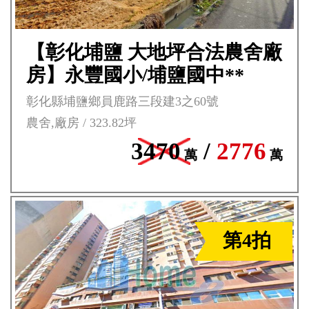
【彰化埔鹽 大地坪合法農舍廠
房】永豐國小/埔鹽國中**
彰化縣埔鹽鄉員鹿路三段建3之60號
農舍,廠房 / 323.82坪
3470
/
2776
萬
萬
第4拍