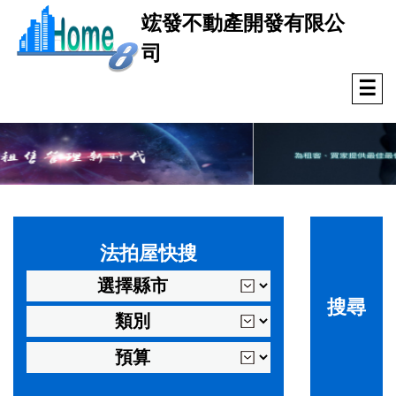
竤發不動產開發有限公
司
☰
法拍屋快搜
搜尋