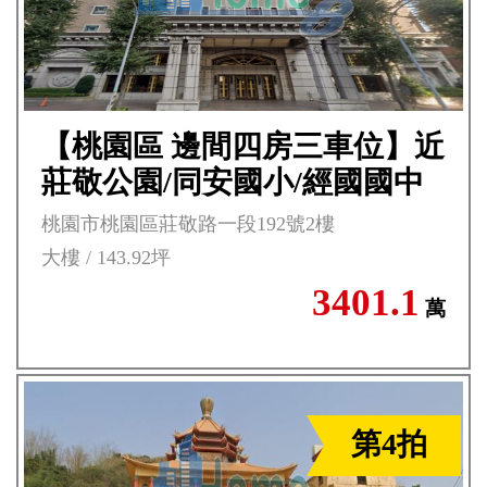
【桃園區 邊間四房三車位】近
莊敬公園/同安國小/經國國中
***
桃園市桃園區莊敬路一段192號2樓
大樓 / 143.92坪
3401.1
萬
第4拍