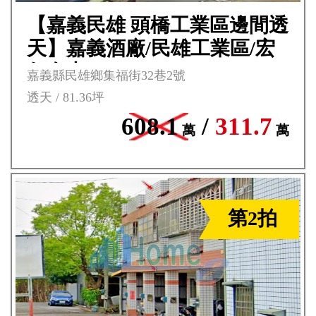
【嘉義民雄 頭橋工業區邊間透
天】嘉義酒廠/民雄工業區/宏
仁女中***
嘉義縣民雄鄉集福街32巷2號
透天 / 81.36坪
608.1
/
311.7
萬
萬
第2拍